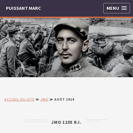
PUISSANT MARC
MENU
ACCUEIL DU SITE
≫
JMO
≫
AOÛT 1914
JMO 125E R.I.