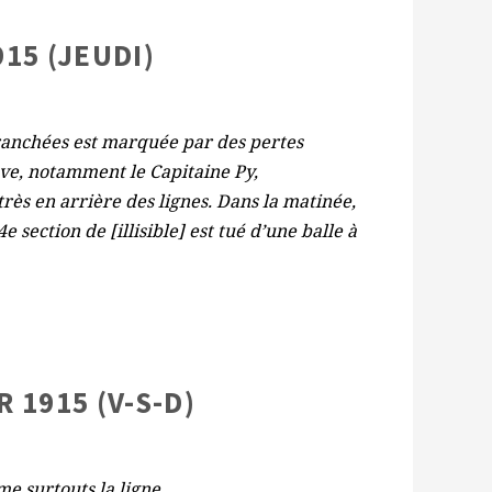
915 (JEUDI)
 tranchées est marquée par des pertes
ève, notamment le Capitaine Py,
rès en arrière des lignes. Dans la matinée,
 section de [illisible] est tué d’une balle à
R 1915 (V-S-D)
me surtouts la ligne.